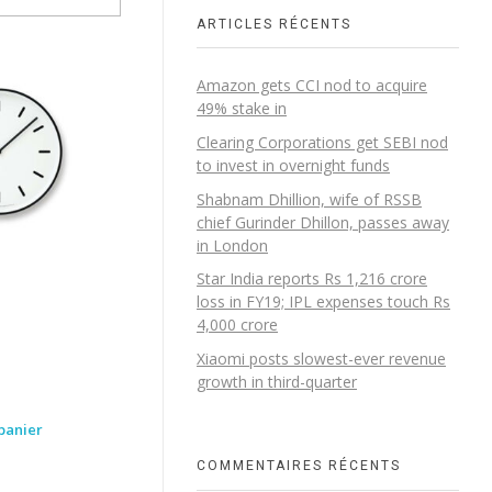
ARTICLES RÉCENTS
Amazon gets CCI nod to acquire
49% stake in
Clearing Corporations get SEBI nod
to invest in overnight funds
Shabnam Dhillion, wife of RSSB
chief Gurinder Dhillon, passes away
in London
Star India reports Rs 1,216 crore
loss in FY19; IPL expenses touch Rs
4,000 crore
Xiaomi posts slowest-ever revenue
growth in third-quarter
panier
COMMENTAIRES RÉCENTS