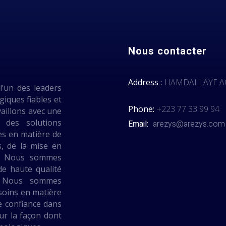
Nous contacter
Address :
HAMDALLAYE AC
l’un des leaders
giques fiables et
Phone:
+223 77 33 99 94
aillons avec une
r des solutions
Email:
arezys@arezys.com
es en matière de
ls, de la mise en
é. Nous sommes
de haute qualité
e. Nous sommes
soins en matière
e confiance dans
ur la façon dont